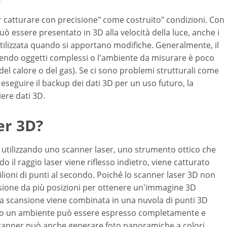
r catturare con precisione" come costruito" condizioni. Con
uò essere presentato in 3D alla velocità della luce, anche i
 utilizzata quando si apportano modifiche. Generalmente, il
lgendo oggetti complessi o l'ambiente da misurare è poco
 del calore o del gas). Se ci sono problemi strutturali come
seguire il backup dei dati 3D per un uso futuro, la
ere dati 3D.
er 3D?
a utilizzando uno scanner laser, uno strumento ottico che
 il raggio laser viene riflesso indietro, viene catturato
ilioni di punti al secondo. Poiché lo scanner laser 3D non
sione da più posizioni per ottenere un'immagine 3D
la scansione viene combinata in una nuvola di punti 3D
tto o un ambiente può essere espresso completamente e
 scanner può anche generare foto panoramiche a colori