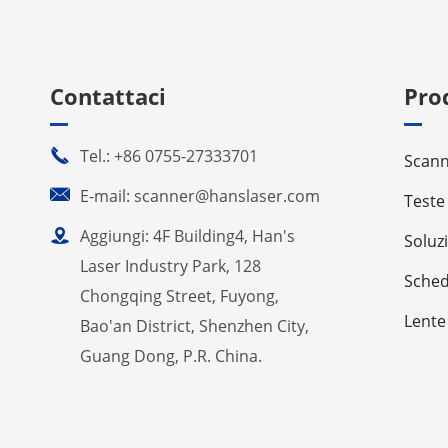
Contattaci
Pro

Tel.: +86 0755-27333701
Scann

E-mail: scanner@hanslaser.com
Teste

Aggiungi: 4F Building4, Han's
Soluz
Laser Industry Park, 128
Sched
Chongqing Street, Fuyong,
Lente
Bao'an District, Shenzhen City,
Guang Dong, P.R. China.