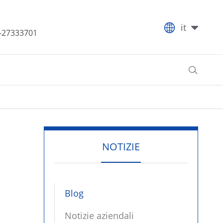

it
-27333701

NOTIZIE
Blog
Notizie aziendali