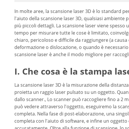
In molte aree, la scansione laser 3D è lo standard pe
l'aiuto della scansione laser 3D, qualsiasi ambiente p
più piccoli dettagli. La scansione laser viene spesso
tempo per misurare tutte le cose è limitato, coinvo
chiaro, pericoloso e difficile da raggiungere (a causa
deformazione o dislocazione, o quando è necessario e
scansione laser è anche il modo migliore per raccogli
I. Che cosa è la stampa las
La scansione laser 3D è la misurazione della distanz
proietta un raggio laser pulsato su un oggetto. Quando
dallo scanner., Lo scanner può raccogliere fino a 2 m
può vedere attraverso l'oggetto, eseguiremo la scan
completa. Nella fase di post-elaborazione, una singo
completa con l'aiuto di software, e infine un ogge
accuratamente. Oltre alla funzione di scansione, lo