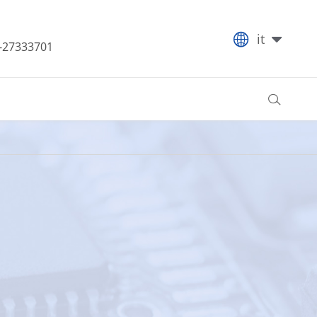

it
-27333701
