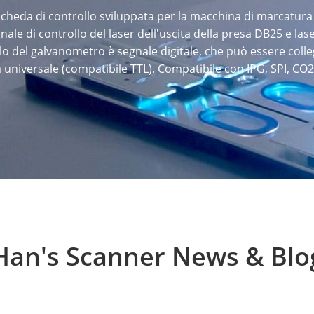
heda di controllo sviluppata per la macchina di marcatura f
gnale di controllo del laser dell'uscita della presa DB25 e las
llo del galvanometro è segnale digitale, che può essere co
ta universale (compatibile TTL). Compatibile con IPG, SPI, C
Han's Scanner News & Blo