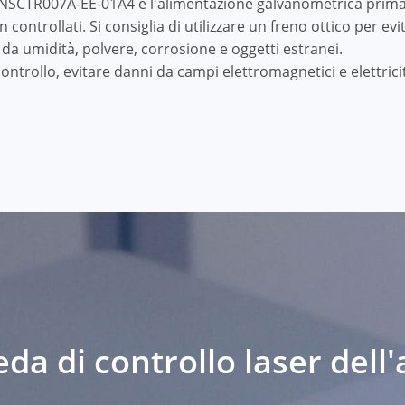
NSCTR007A-EE-01A4 e l'alimentazione galvanometrica prima d
controllati. Si consiglia di utilizzare un freno ottico per evi
da umidità, polvere, corrosione e oggetti estranei.
controllo, evitare danni da campi elettromagnetici e elettric
da di controllo laser dell