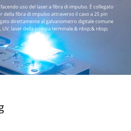
acendo uso del laser a fibra di impulso. È collegato
er della fibra di impulso attraverso il cavo a 25 pin
llegato direttamente al galvanometro digitale comune
O2, UV, laser della pompa terminale.& nbsp;& nbsp;
g