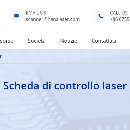
EMAIL US
CALL US


scanner@hanslaser.com
+86 0755
isorse
Società
Notizie
Contattaci
r
Scheda di controllo laser