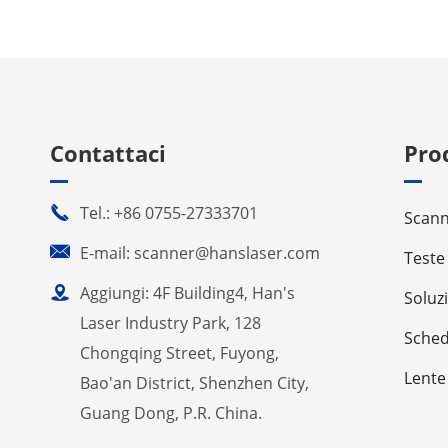
Contattaci
Pro

Tel.: +86 0755-27333701
Scann

E-mail: scanner@hanslaser.com
Teste

Aggiungi: 4F Building4, Han's
Soluz
Laser Industry Park, 128
Sched
Chongqing Street, Fuyong,
Lente
Bao'an District, Shenzhen City,
Guang Dong, P.R. China.