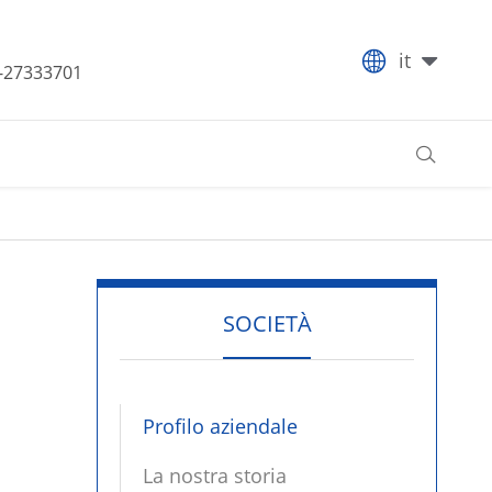

it
-27333701

SOCIETÀ
Profilo aziendale
La nostra storia